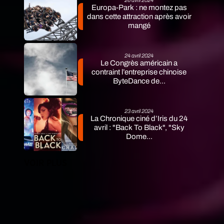
26 avril 2024
Europa-Park : ne montez pas
dans cette attraction après avoir
mangé
24 avril 2024
Le Congrès américain a
contraint l’entreprise chinoise
ByteDance de...
23 avril 2024
La Chronique ciné d’Iris du 24
avril : "Back To Black", "Sky
Dome...
VOIR PLUS