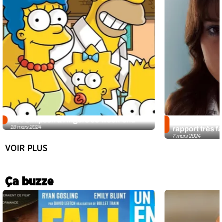
Les Simpson à Angers ce week-end
Paola de la St
18 mars 2024
rapport très f
7 mars 2024
VOIR PLUS
Ça buzze