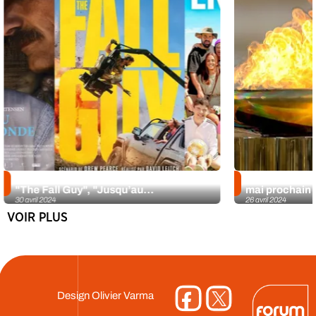
La Chronique ciné d’Iris du 1er mai :
Le flambeau re
"The Fall Guy", "Jusqu’au...
mai prochain a
30 avril 2024
26 avril 2024
VOIR PLUS
Design
Olivier Varma