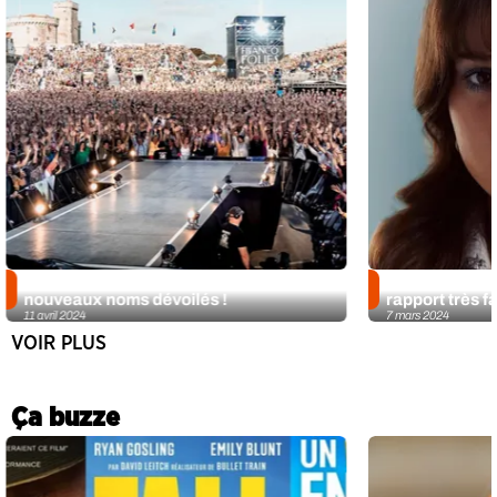
Francofolies de La Rochelle 2024 : 23
Paola de la St
nouveaux noms dévoilés !
rapport très f
11 avril 2024
7 mars 2024
VOIR PLUS
Ça buzze