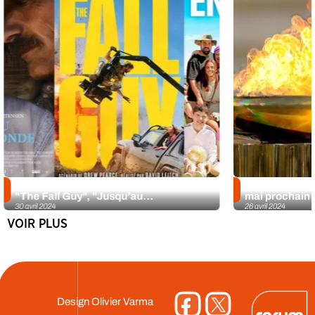
La Chronique ciné d’Iris du 1er mai :
Le flambeau re
"The Fall Guy", "Jusqu’au...
mai prochain a
30 avril 2024
26 avril 2024
VOIR PLUS
Design
Olivier Varma