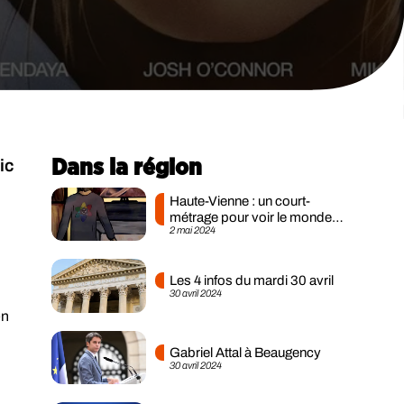
ic
Dans la région
Haute-Vienne : un court-
métrage pour voir le monde
2 mai 2024
comme le voit un...
Les 4 infos du mardi 30 avril
30 avril 2024
en
Gabriel Attal à Beaugency
30 avril 2024