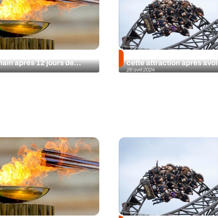
au rejoindra Marseille le 8
Europa-Park : ne montez 
ain après 12 jours de...
cette attraction après avo
26 avril 2024