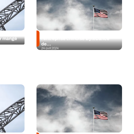
pas dans
Le Congrès américain a contraint
ir mangé
l’entreprise chinoise ByteDance
de...
24 avril 2024