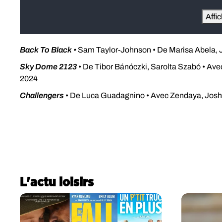
Affi
Back To Black
•
Sam Taylor-Johnson • De Marisa Abela, J
Sky Dome 2123
• De Tibor Bánóczki, Sarolta Szabó • Avec
2024
Challengers
• De Luca Guadagnino • Avec Zendaya, Josh O
L'actu loisirs