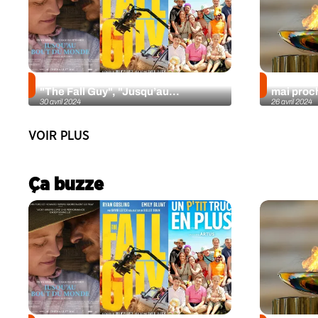
La Chronique ciné d’Iris du 1er mai :
Le flambe
"The Fall Guy", "Jusqu’au...
mai proch
30 avril 2024
26 avril 2024
VOIR PLUS
Ça buzze