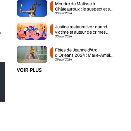
Meurtre de Matisse à
Châteauroux : le suspect et sa
30 avril 2024
mère mis en examen
Justice restaurative : quand
a
victime et auteur de crimes
30 avril 2024
s’assoient...
Fêtes de Jeanne d'Arc
d'Orléans 2024 : Marie-Amélie
29 avril 2024
Le Fur invitée...
VOIR PLUS