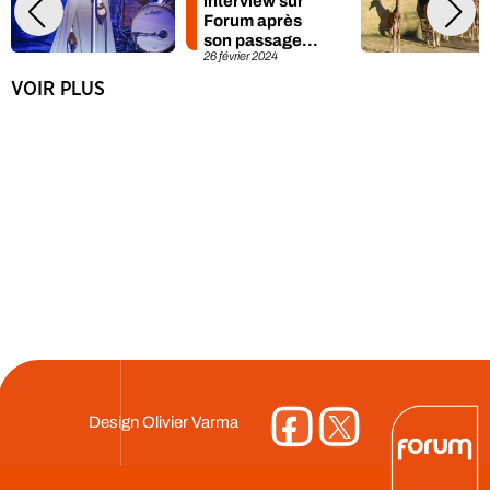
interview sur
Forum après
son passage
26 février 2024
dans The
Voice sur TF1
VOIR PLUS
Design
Olivier Varma