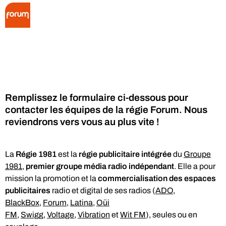
Collector Radio
Contacter la régie de
Forum
Remplissez le formulaire ci-dessous pour
contacter les équipes de la régie Forum. Nous
reviendrons vers vous au plus vite !
La
Régie 1981
est la
régie publicitaire intégrée
du
Groupe
1981
,
premier groupe média radio indépendant
. Elle a pour
mission la promotion et la
commercialisation des espaces
publicitaires
radio et digital de ses radios (
ADO
,
BlackBox
,
Forum
,
Latina
,
Oüi
FM
,
Swigg
,
Voltage
,
Vibration
et
Wit FM
), seules ou en