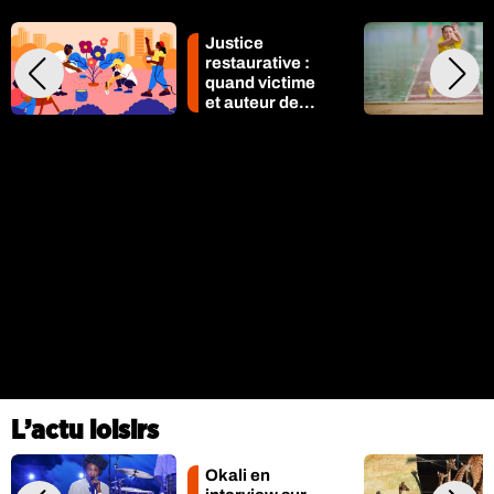
Justice
restaurative :
quand victime
et auteur de
30 avril 2024
crimes
s’assoient...
VOIR PLUS
L’actu loisirs
Okali en