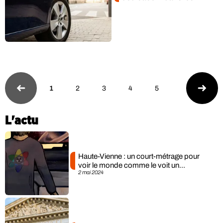
1
2
3
4
5
L'actu
Haute-Vienne : un court-métrage pour
voir le monde comme le voit un...
2 mai 2024