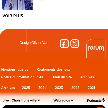
VOIR PLUS
Design
Olivier Varma
Mentions légales
Règlements des jeux
Notice d’information RGPD
Plan du site
Archives
Archives
2025
2024
2023
2022
2021
Live :
Choisir une ville
Webradios
Podcasts