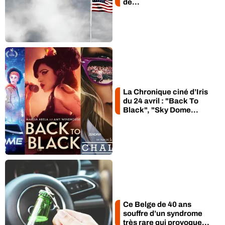
de...
La Chronique ciné d’Iris
du 24 avril : "Back To
Black", "Sky Dome...
Ce Belge de 40 ans
souffre d’un syndrome
très rare qui provoque...