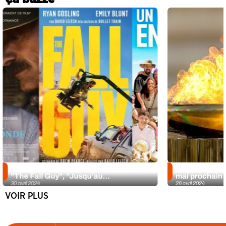
La Chronique ciné d’Iris du 1er mai :
Le flambeau re
"The Fall Guy", "Jusqu’au...
mai prochain a
30 avril 2024
26 avril 2024
VOIR PLUS