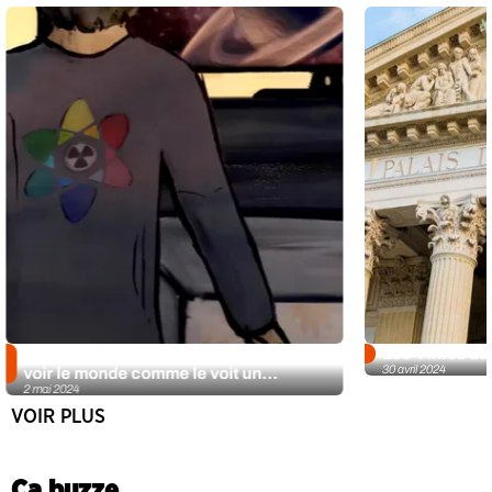
Haute-Vienne : un court-métrage pour
Les 4 infos du
30 avril 2024
voir le monde comme le voit un...
2 mai 2024
VOIR PLUS
Ça buzze